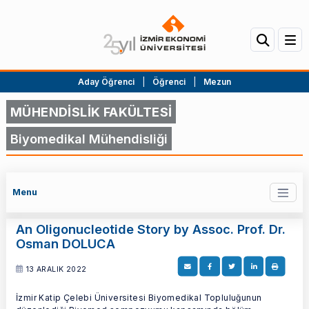
Aday Öğrenci
|
Öğrenci
|
Mezun
MÜHENDİSLİK FAKÜLTESİ
Biyomedikal Mühendisliği
Menu
An Oligonucleotide Story by Assoc. Prof. Dr.
Osman DOLUCA
13 ARALIK 2022
İzmir Katip Çelebi Üniversitesi Biyomedikal Topluluğunun