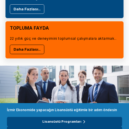
Daha Fazlası..
TOPLUMA FAYDA
22 yıllık güç ve deneyimini toplumsal çalışmalara aktarmak..
Daha Fazlası..
İzmir Ekonomide yapacağın Lisansüstü eğitimle bir adım öndesin
Lisansüstü Programları