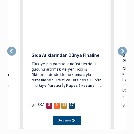
eri
Gıda Atıklarından Dünya Finaline
3 haf
başar
Türkiye’nin yaratıcı endüstrilerdeki
Okulu
gücünü artırmak ve yenilikçi iş
kulüpl
ağlığı
fikirlerini desteklemek amacıyla
haftal
a
düzenlenen Creative Business Cup’ın
etkinli
ğlığı
(Türkiye Yaratıcı İş Kupası) kazananı ...
Bölüm
...
İlgili SKA:
İlgili S
8
9
12
17
Devamı